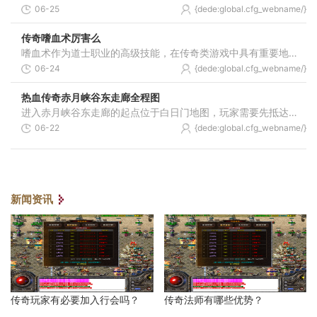
06-25
{dede:global.cfg_webname/}
传奇嗜血术厉害么
嗜血术作为道士职业的高级技能，在传奇类游戏中具有重要地位。该技能的主要特点是在造成伤害的同时能够恢复自身血量，这种攻守兼备的特性使其在实战中具有独特价值。嗜血术不
06-24
{dede:global.cfg_webname/}
热血传奇赤月峡谷东走廊全程图
进入赤月峡谷东走廊的起点位于白日门地图，玩家需要先抵达白日门坐标区域。丛林迷宫是前往赤月峡谷的必经通道，该区域存在三个不同方向的入口，其中位于右上角的入口通向赤月
06-22
{dede:global.cfg_webname/}
新闻资讯
传奇玩家有必要加入行会吗？
传奇法师有哪些优势？