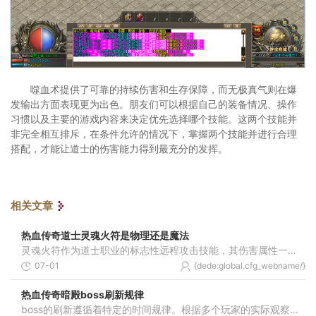
噬血术提供了可靠的持续伤害和生存保障，而无极真气则在爆
发输出方面表现更为出色。朋友们可以根据自己的装备情况、操作
习惯以及主要的游戏内容来决定优先选择哪个技能。这两个技能并
非完全相互排斥，在条件允许的情况下，掌握两个技能并进行合理
搭配，才能让道士的伤害能力得到最充分的发挥。
相关文章
热血传奇道士灵魂火符是物理还是魔法
灵魂火符作为道士职业的标志性远程攻击技能，其伤害属性一直是玩家探讨的焦点。根据游戏机制和玩家实践验证，灵魂火符属于魔法伤害类型，这意味着它在攻击时会受到目标魔御属
07-01
{dede:global.cfg_webname/}
热血传奇暗殿boss刷新规律
boss的刷新遵循着特定的时间规律。根据多个玩家的实际观察经验，未知暗殿的整体刷新周期大约为三至四小时一次，这个时间间隔并非绝对固定，有时会受到服务器状态等因素的影响而