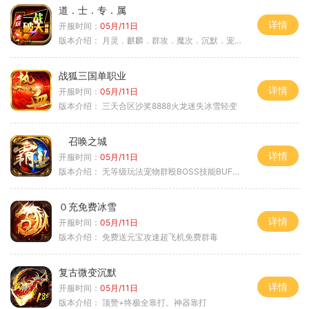
道．士．专．属
详情
开服时间：
05月/11日
版本介绍：
月灵．麒麟．群攻．魔次．沉默．宠物．暗黑
战狐三国单职业
详情
开服时间：
05月/11日
版本介绍：
三天合区沙奖8888火龙迷失冰雪轻变
召唤之城
详情
开服时间：
05月/11日
版本介绍：
无等级玩法宠物群殴BOSS技能BUFF铭文B
０充免费冰雪
详情
开服时间：
05月/11日
版本介绍：
免费送元宝攻速超飞机免费群毒
复古微变沉默
详情
开服时间：
05月/11日
版本介绍：
顶赞+终极全靠打。神器靠打