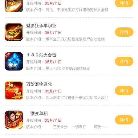
详情
开服时间：
05月/11日
版本介绍：
简洁、干净元宝好打好服稳定长久老服
魅影狂杀单职业
详情
开服时间：
05月/11日
版本介绍：
爆率全开刀刀切割无限鞭尸自动捡物
１８０烈火合击
详情
开服时间：
05月/11日
版本介绍：
星王+3套沙奖888激情稳定
万阶宠物进化
详情
开服时间：
05月/11日
版本介绍：
四大副本宝宝进化千倍鉴定暗黑大极品
微变单职
详情
开服时间：
05月/11日
版本介绍：
三天拿沙 一切靠打 可玩一年