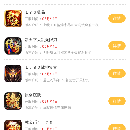
１７６极品
详情
开服时间：
05月/11日
版本介绍：
上线１０倍爆率零冲全满玩全服一夜终极
新天下大乱无限刀
详情
开服时间：
05月/11日
版本介绍：
无暗坑无门槛装备全爆绝对良心
１．８０战神复古
详情
开服时间：
05月/11日
版本介绍：
道士2只狗1.76老复古开天好打
原创沉默
详情
开服时间：
05月/11日
版本介绍：
沉默剧情专属烧脑
纯金币１．７６
详情
开服时间：
05月/11日