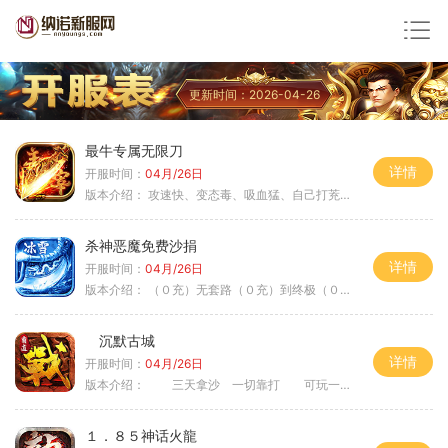
更新时间：2026-04-26
最牛专属无限刀
详情
开服时间：
04月/26日
版本介绍：
攻速快、变态毒、吸血猛、自己打茺值玩
杀神恶魔免费沙捐
详情
开服时间：
04月/26日
版本介绍：
（０充）无套路（０充）到终极（０充）爽
沉默古城
详情
开服时间：
04月/26日
版本介绍：
三天拿沙 一切靠打 可玩一年
１．８５神话火龍