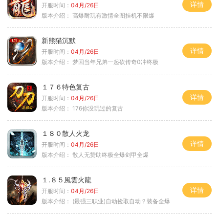
详情
开服时间：
04月/26日
版本介绍：
高爆耐玩有激情全图挂机不限爆
新熊猫沉默
详情
开服时间：
04月/26日
版本介绍：
梦回当年兄弟一起砍传奇0冲终极
１７６特色复古
详情
开服时间：
04月/26日
版本介绍：
176你没玩过的复古
１８０散人火龙
详情
开服时间：
04月/26日
版本介绍：
散人无赞助终极全爆剑甲全爆
１.８５風雲火龍
详情
开服时间：
04月/26日
版本介绍：
(最强三职业)自动捡取自动？装备全爆