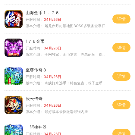
山海金币１．７６
详情
开服时间：
04月/26日
版本介绍：
屠龙赤月封顶地图BOSS多装备全靠打
1７６金币
详情
开服时间：
04月/26日
版本介绍：
全网独家，金币复古，养老耐玩，保底回収
至尊传奇３
详情
开服时间：
04月/26日
版本介绍：
奇缺打米选手！特色复古，珠子金币释放珠子
凌云传奇
详情
开服时间：
04月/26日
版本介绍：
最好版本最快微端最强内挂
斩魂神器
详情
开服时间：
04月/26日