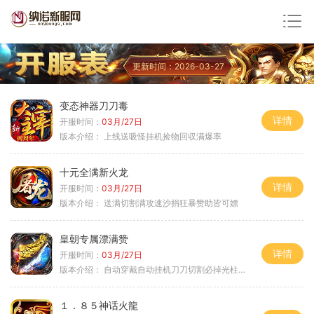
更新时间：2026-03-27
变态神器刀刀毒
详情
开服时间：
03月/27日
版本介绍：
上线送吸怪挂机捡物回収满爆率
十元全满新火龙
详情
开服时间：
03月/27日
版本介绍：
送满切割满攻速沙捐狂暴赞助皆可嫖
皇朝专属漂满赞
详情
开服时间：
03月/27日
版本介绍：
自动穿戴自动挂机刀刀切割必掉光柱自动
１．８５神话火龍