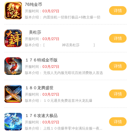
76纯金币
详情
开服时间：
03月/27日
版本介绍：
内置挂机一切靠打极品+6教主爆一切
美杜莎
详情
开服时间：
03月/27日
版本介绍：
[ 神话美杜莎 ]
１７６特戒金币版
详情
开服时间：
03月/27日
版本介绍：
无假人无内服无暗坑百姓消费散人首选
１８０龙腾盛世
详情
开服时间：
03月/27日
版本介绍：
１０元通关免费送首冲火龙乱爆
１７６攻速大极品
详情
开服时间：
03月/27日
版本介绍：
上线１０倍爆率零冲全满玩全服一夜终极