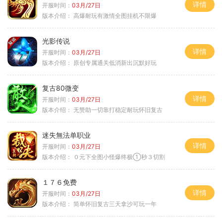
详情
开服时间：
03月/27日
版本介绍：
高爆耐玩有激情全图挂机不限爆
光影传说
详情
开服时间：
03月/27日
版本介绍：
原创专属通关低消新出沉默好玩
复古80微变
详情
开服时间：
03月/27日
版本介绍：
无赞助一切靠打稳定耐玩怀旧复古
迷失無法单职业
详情
开服时间：
03月/27日
版本介绍：
０元下全图小怪爆终极①秒３切割
１７６免费
详情
开服时间：
03月/27日
版本介绍：
简单怀旧复古三天拿沙可玩一年